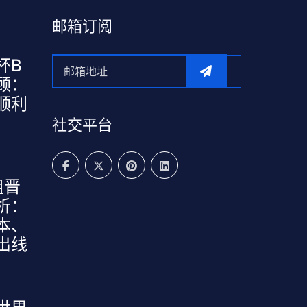
邮箱订阅
杯B
顾：
顺利
社交平台
组晋
析：
本、
出线