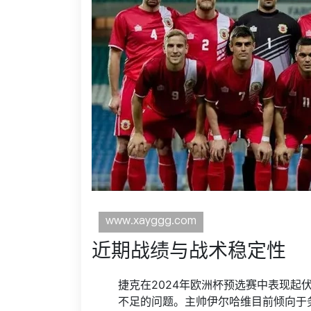
近期战绩与战术稳定性
捷克在2024年欧洲杯预选赛中表现起
不足的问题。主帅伊尔哈维目前倾向于