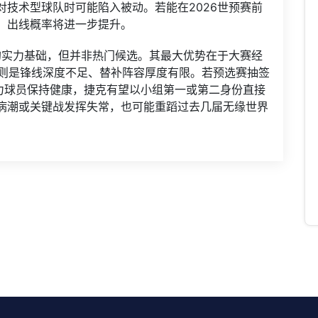
技术型球队时可能陷入被动。若能在2026世预赛前
，出线概率将进一步提升。
的实力基础，但并非热门候选。其最大优势在于大赛经
则是锋线深度不足、替补阵容厚度有限。若预选赛抽签
主力球员保持健康，捷克有望以小组第一或第二身份直接
病潮或关键战发挥失常，也可能重蹈过去几届无缘世界