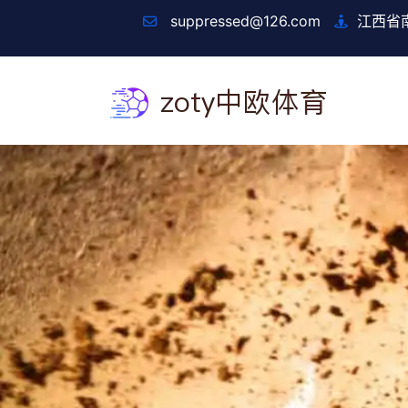
suppressed@126.com
江西省