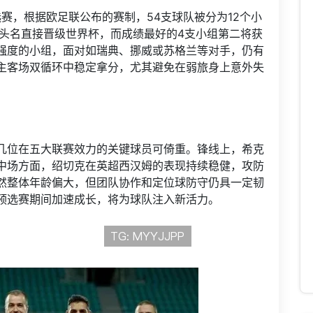
选赛，根据欧足联公布的赛制，54支球队被分为12个小
组头名直接晋级世界杯，而成绩最好的4支小组第二将获
强度的小组，面对如瑞典、挪威或苏格兰等对手，仍有
主客场双循环中稳定拿分，尤其避免在弱旅身上意外失
几位在五大联赛效力的关键球员可倚重。锋线上，希克
中场方面，绍切克在英超西汉姆的表现持续稳健，攻防
然整体年龄偏大，但团队协作和定位球防守仍具一定韧
预选赛期间加速成长，将为球队注入新活力。