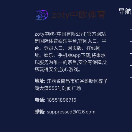
导航
zoty中欧·(中国有限公司)官方网站
是国际体育娱乐平台,官网入口、平
台、登录入口、网页版、在线网
址、娱乐、手机版app下载,将秉承
以服务为唯一的宗旨,安全有保障,让
您玩得安全,放心游戏。
地址:
江西省南昌市红谷滩新区碟子
湖大道555号时间广场
电话:
18551896716
邮箱:
suppressed@126.com