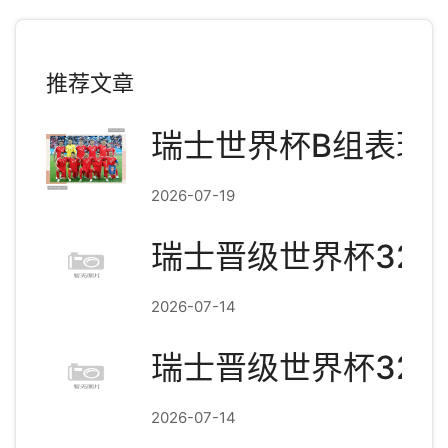
知道
zoty中欧
项目案例
今日公司
企业服务
咨询
zoty中欧体育