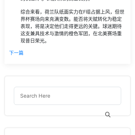
不过球队仍面临部分隐忧，例如边路防守轮转速
度偏慢、定位球防守偶有漏洞，这些都可能成为
面对日本、瑞典或突尼斯时被针对的弱点。
从赛程来看，荷兰首战对阵突尼斯，次战迎战日
本，末轮挑战瑞典。这一顺序对橙衣军团较为有
利——若能在前两场顺利拿分，最后一轮即便遭
遇北欧劲旅也能掌握出线主动权。不过日本队近
年来进步显著，传控打法成熟，极有可能成为小
组出线的关键搅局者。
值得注意的是，荷兰足协已为国家队安排多场高
强度热身赛，对手包括南美和欧洲一线强队，旨
在模拟世界杯小组赛节奏。此外，科曼团队也加
强了对F组三个对手的情报分析，尤其关注日本队
的快速传导与瑞典队的高空优势。
综合来看，荷兰队纸面实力在F组占据上风，但世
界杯赛场向来充满变数。能否将天赋转化为稳定