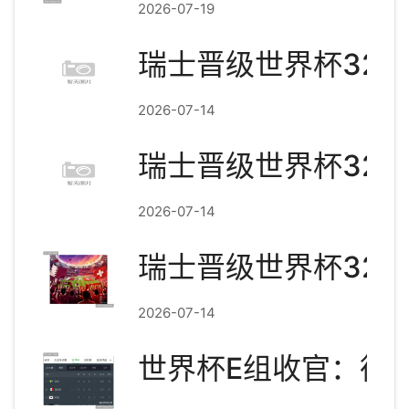
2026-07-19
瑞士晋级世界杯32
2026-07-14
瑞士晋级世界杯32
2026-07-14
瑞士晋级世界杯32
2026-07-14
世界杯E组收官：德