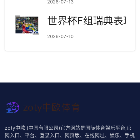
2026-07-13
世界杯F组瑞典表现
2026-07-10
zoty中欧·(中国有限公司)官方网站是国际体育娱乐平台,官
网入口、平台、登录入口、网页版、在线网址、娱乐、手机