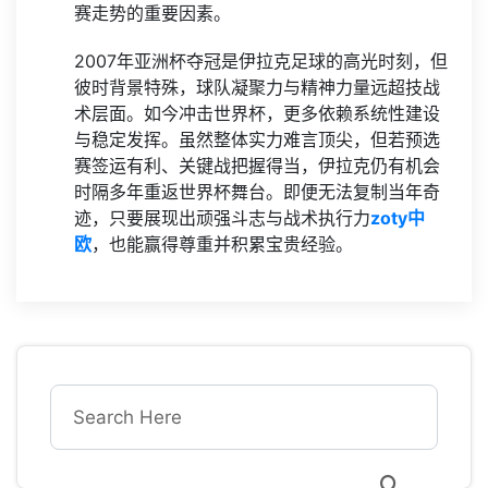
赛走势的重要因素。
2007年亚洲杯夺冠是伊拉克足球的高光时刻，但
彼时背景特殊，球队凝聚力与精神力量远超技战
术层面。如今冲击世界杯，更多依赖系统性建设
与稳定发挥。虽然整体实力难言顶尖，但若预选
赛签运有利、关键战把握得当，伊拉克仍有机会
时隔多年重返世界杯舞台。即便无法复制当年奇
迹，只要展现出顽强斗志与战术执行力
zoty中
欧
，也能赢得尊重并积累宝贵经验。