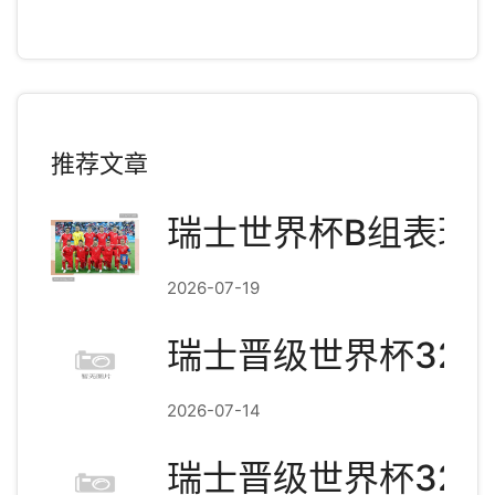
推荐文章
瑞士世界杯B组表现
2026-07-19
瑞士晋级世界杯32
2026-07-14
瑞士晋级世界杯32