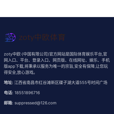
zoty中欧·(中国有限公司)官方网站是国际体育娱乐平台,官
网入口、平台、登录入口、网页版、在线网址、娱乐、手机
版app下载,将秉承以服务为唯一的宗旨,安全有保障,让您玩
得安全,放心游戏。
地址:
江西省南昌市红谷滩新区碟子湖大道555号时间广场
电话:
18551896716
邮箱:
suppressed@126.com