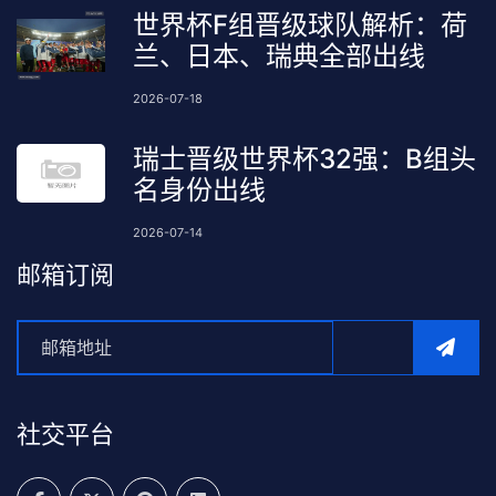
世界杯F组晋级球队解析：荷
兰、日本、瑞典全部出线
2026-07-18
瑞士晋级世界杯32强：B组头
名身份出线
2026-07-14
邮箱订阅
社交平台