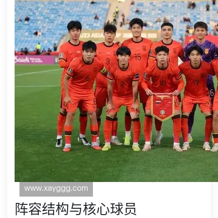
阵容结构与核心球员