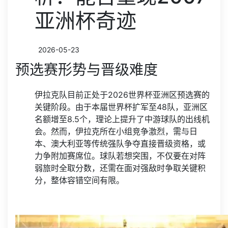
亚洲杯奇迹
2026-05-23
预选赛形势与晋级难度
伊拉克队目前正处于2026世界杯亚洲区预选赛的
关键阶段。由于本届世界杯扩军至48队，亚洲区
名额增至8.5个，理论上提升了中游球队的出线机
会。然而，伊拉克所在小组竞争激烈，需与日
本、澳大利亚等传统强队争夺直接晋级资格，或
力争附加赛席位。球队若想突围，不仅要在对阵
弱旅时全取分数，还需在面对强敌时争取关键积
分，整体容错空间有限。