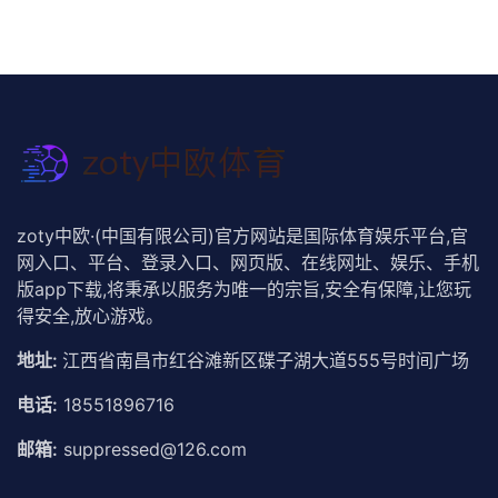
zoty中欧·(中国有限公司)官方网站是国际体育娱乐平台,官
网入口、平台、登录入口、网页版、在线网址、娱乐、手机
版app下载,将秉承以服务为唯一的宗旨,安全有保障,让您玩
得安全,放心游戏。
地址:
江西省南昌市红谷滩新区碟子湖大道555号时间广场
电话:
18551896716
邮箱:
suppressed@126.com