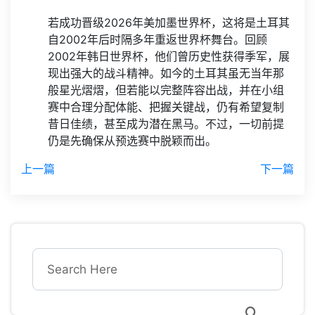
若成功晋级2026年美加墨世界杯，这将是土耳其
自2002年后时隔多年重返世界杯舞台。回顾
2002年韩日世界杯，他们曾历史性获得季军，展
现出强大的战斗精神。如今的土耳其虽无当年那
般星光熠熠，但若能以完整阵容出战，并在小组
赛中合理分配体能、把握关键战，仍有希望复制
昔日佳绩，甚至成为潜在黑马。不过，一切前提
仍是先确保从预选赛中脱颖而出。
上一篇
下一篇