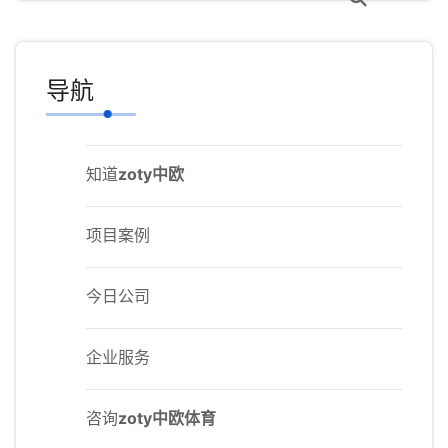
导航
知道
zoty中欧
项目案例
今日公司
企业服务
咨询
zoty中欧体育